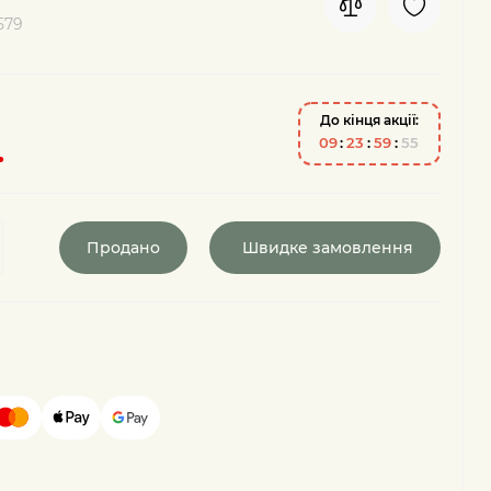
579
До кінця акції:
.
0
9
2
3
5
9
5
4
Продано
Швидке замовлення