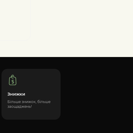
Знижки
Більше знижок, більше
заощаджень!