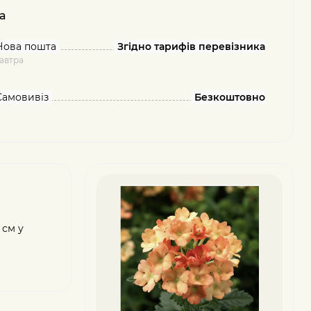
а
Нова пошта
Згідно тарифів перевізника
автра
Самовивіз
Безкоштовно
 см у