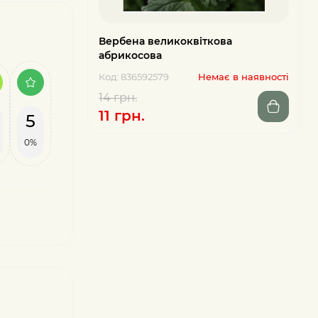
Вербена великоквіткова
абрикосова
Код: 836592579
Немає в наявності
14 грн.
11 грн.
5
0%