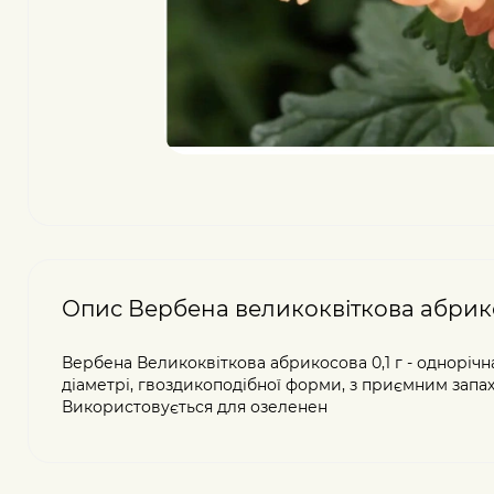
Опис Вербена великоквіткова абрик
Вербена Великоквіткова абрикосова 0,1 г - однорічна 
діаметрі, гвоздикоподібної форми, з приємним запах
Використовується для озеленен