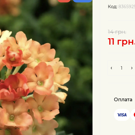
Код:
836592
14 грн.
11 грн
Оплата