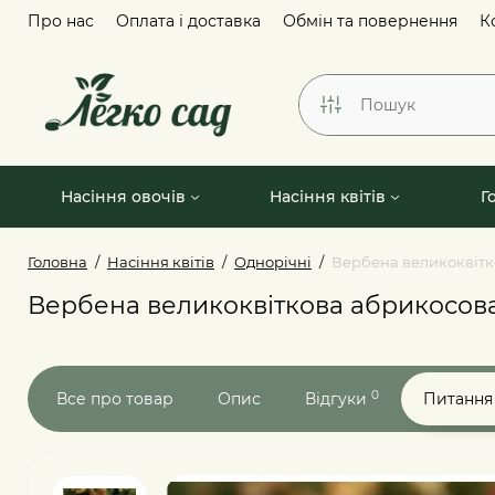
Про нас
Оплата і доставка
Обмін та повернення
К
Насіння овочів
Насіння квітів
Г
Головна
Насіння квітів
Однорічні
Вербена великоквітк
Вербена великоквіткова абрикосов
0
Все про товар
Опис
Відгуки
Питання 