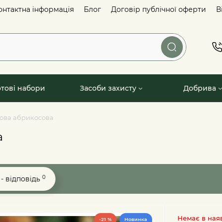
онтактна інформація
Блог
Договір публічної оферти
В
отові набори
Засоби захисту
Добрива
ова абрикосова
а
0
- відповідь
Немає в ная
-21 %
Новинка