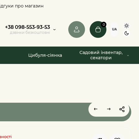
ідгуки про магазин
0
+38 098-553-93-53
UA
дзвінки безкоштовні
Садовий інвентар,
Цибуля-сіянка
секатори
вності