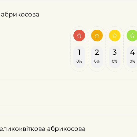
а абрикосова
1
2
3
4
0%
0%
0%
0%
великоквіткова абрикосова