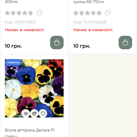
200см
суміш 60-70см
Код: 1183737823
Код: 7474745638
Немає в наявності
Немає в наявності
10 грн.
10 грн.
Новинка
Віола віттрока Дельта F1
суміш