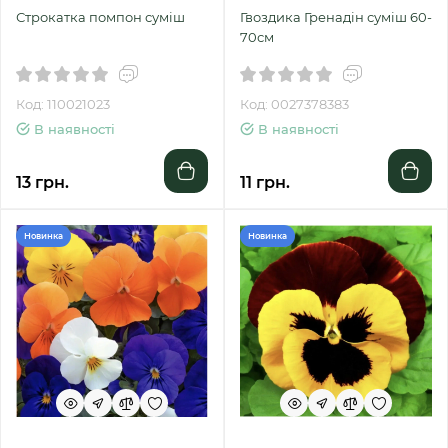
Строкатка помпон суміш
Гвоздика Гренадін суміш 60-
70см
Код: 110021023
Код: 0027378383
В наявності
В наявності
13 грн.
11 грн.
Новинка
Новинка