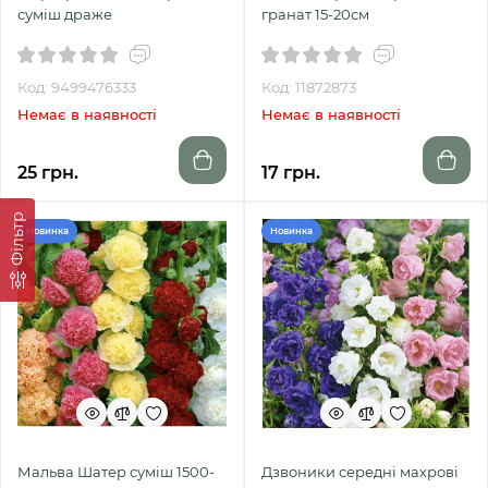
суміш драже
гранат 15-20см
Код: 9499476333
Код: 11872873
Немає в наявності
Немає в наявності
25 грн.
17 грн.
Фільтр
Новинка
Новинка
Мальва Шатер суміш 1500-
Дзвоники середні махрові