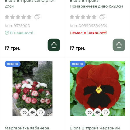
Віола Віттрока сапфір 15-
Віола Віттрока
20см
Помаранчеве диво 15-20см
Код: 9375000
Код: 009909384934
В наявності
Немає в наявності
17 грн.
17 грн.
Новинка
Новинка
Маргаритка Хабанера
Віола Віттрока Червоний