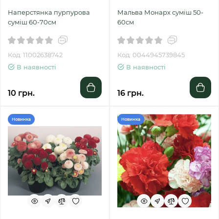
Наперстянка пурпурова
Мальва Монарх суміш 50-
суміш 60-70см
60см
Код: 11002638742
Код: 0044945739845
В наявності
В наявності
10 грн.
16 грн.
Новинка
Новинка