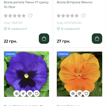
Віола рогата Пенні F1 суміш
Віола Віттрока Фенікс
10-15см
Код: 1183753
Код: 005769430
В наявності
В наявності
22 грн.
27 грн.
Новинка
Новинка