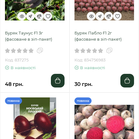
Буряк Таунус F1 3г
Буряк Пабло F1 2г
(фасоване в зіп-пакет)
(фасоване в зіп-пакет)
Код: 837275
Код: 834756983
В наявності
В наявності
48 грн.
30 грн.
Новинка
Новинка