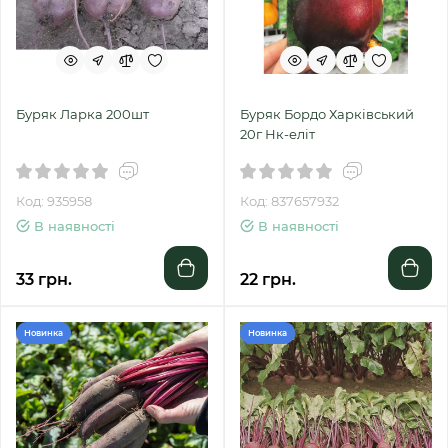
Буряк Ларка 200шт
Буряк Бордо Харківський
20г Нк-еліт
Код: 935958
Код: 837657932
В наявності
В наявності
33 грн.
22 грн.
Новинка
Новинка