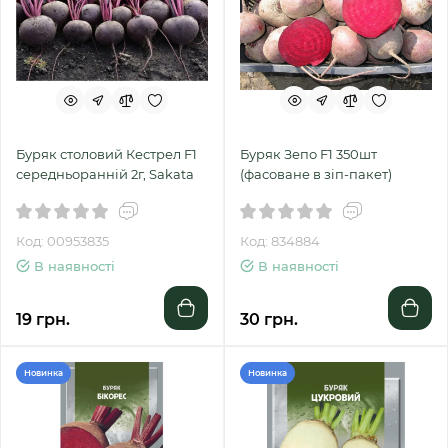
Буряк столовий Кестрел F1
Буряк Зепо F1 350шт
середньоранній 2г, Sakata
(фасоване в зіп-пакет)
Код: 00953835
Код: 834884
В наявності
В наявності
19 грн.
30 грн.
Новинка
Новинка