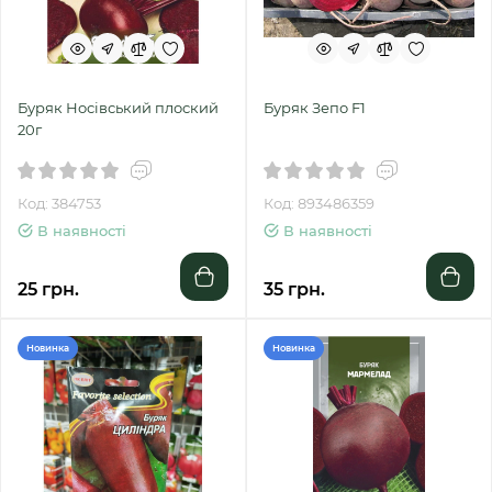
Буряк Носівський плоский
Буряк Зепо F1
20г
Код: 384753
Код: 893486359
В наявності
В наявності
25 грн.
35 грн.
Новинка
Новинка