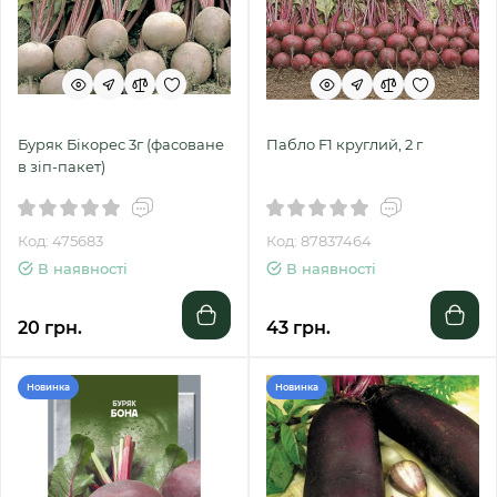
Буряк Бікорес 3г (фасоване
Пабло F1 круглий, 2 г
в зіп-пакет)
Код: 475683
Код: 87837464
В наявності
В наявності
20 грн.
43 грн.
Новинка
Новинка