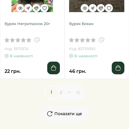
Буряк Негритьонок 20г
Буряк Бохан
Код: 3975374
Код: 83759392
В наявності
В наявності
22 грн.
46 грн.
1
2
>
>|
Показати ще