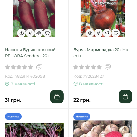
Насіння Буряк столовий
Буряк Мармеладка 20г Нк-
РЕНОВА Seedera, 20 г
еліт
Код: 4823114402098
Код: 772628427
В наявності
В наявності
31 грн.
22 грн.
Новинка
Новинка