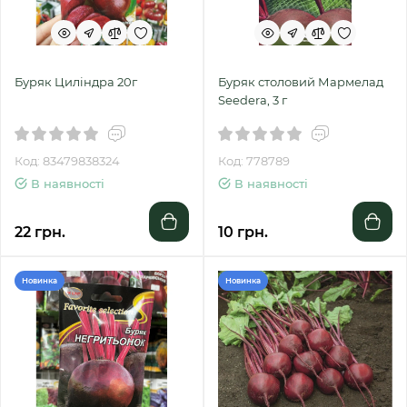
Буряк Циліндра 20г
Буряк столовий Мармелад
Seedera, 3 г
Код: 83479838324
Код: 778789
В наявності
В наявності
22 грн.
10 грн.
Новинка
Новинка