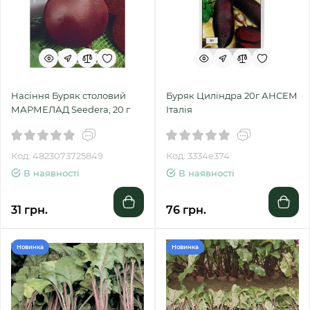
Насіння Буряк столовий
Буряк Циліндра 20г АНСЕМ
МАРМЕЛАД Seedera, 20 г
Італія
Код: 4823073725849
Код: 3334е374
В наявності
В наявності
31 грн.
76 грн.
Новинка
Новинка