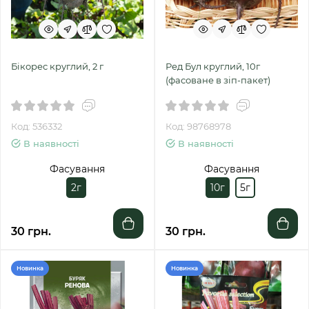
Бікорес круглий, 2 г
Ред Бул круглий, 10г
(фасоване в зіп-пакет)
Код: 536332
Код: 98768978
В наявності
В наявності
Фасування
Фасування
2г
10г
5г
30 грн.
30 грн.
Новинка
Новинка