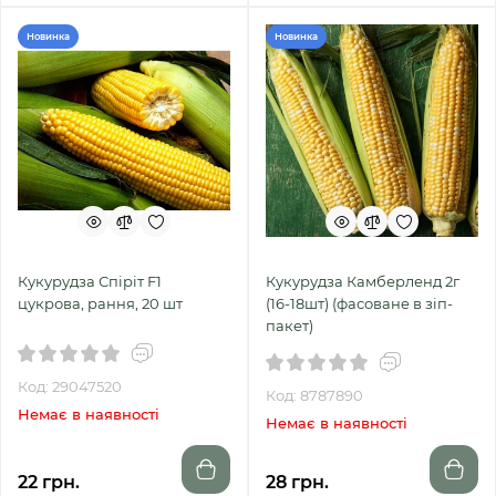
Новинка
Новинка
Кукурудза Спіріт F1
Кукурудза Камберленд 2г
цукрова, рання, 20 шт
(16-18шт) (фасоване в зіп-
пакет)
Код: 29047520
Код: 8787890
Немає в наявності
Немає в наявності
22 грн.
28 грн.