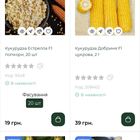
Кукурудза Естрелла F1
Кукурудза Добриня F1
попкорн, 20 шт
цукрова, 2 г
Код: 9348
В наявності
Код: 208462
Фасування
В наявності
20 шт
19 грн.
39 грн.
Новинка
Новинка