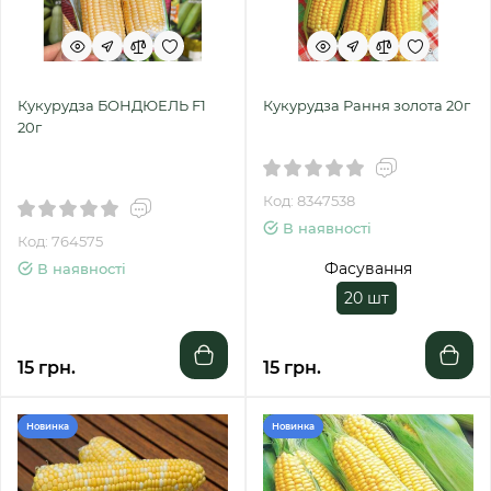
Кукурудза БОНДЮЕЛЬ F1
Кукурудза Рання золота 20г
20г
Код: 8347538
В наявності
Код: 764575
Фасування
В наявності
20 шт
15 грн.
15 грн.
Новинка
Новинка