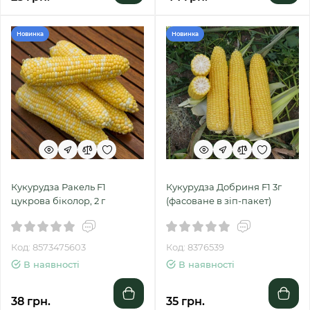
Новинка
Новинка
Кукурудза Ракель F1
Кукурудза Добриня F1 3г
цукрова біколор, 2 г
(фасоване в зіп-пакет)
Код: 8573475603
Код: 8376539
В наявності
В наявності
38 грн.
35 грн.