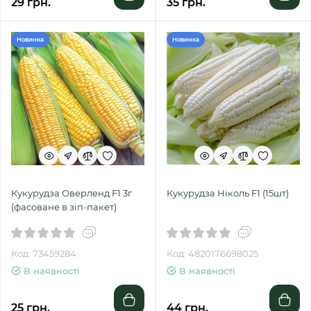
29 грн.
35 грн.
Новинка
Новинка
Кукурудза Оверленд F1 3г
Кукурудза Ніколь F1 (15шт)
(фасоване в зіп-пакет)
Код: 73459284
Код: 4820176698025
В наявності
В наявності
25 грн.
44 грн.