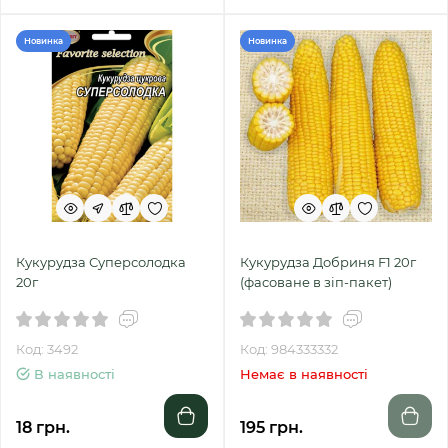
Новинка
Новинка
Кукурудза Суперсолодка
Кукурудза Добриня F1 20г
20г
(фасоване в зіп-пакет)
Код: 3492
Код: 984333332
В наявності
Немає в наявності
18 грн.
195 грн.