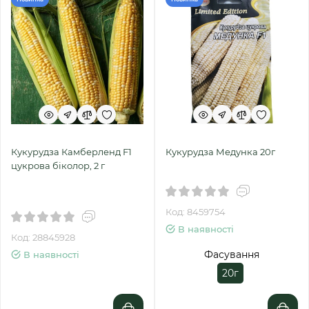
Кукурудза Камберленд F1
Кукурудза Медунка 20г
цукрова біколор, 2 г
Код: 8459754
В наявності
Код: 28845928
Фасування
В наявності
20г