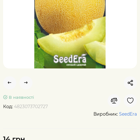
В наявності
Код:
4823073702727
Виробник:
SeedEra
14 грн.