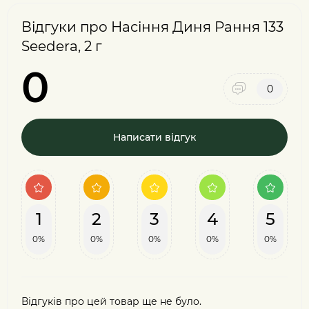
Відгуки про Насіння Диня Рання 133
Seedera, 2 г
0
0
Написати відгук
1
2
3
4
5
0%
0%
0%
0%
0%
Відгуків про цей товар ще не було.