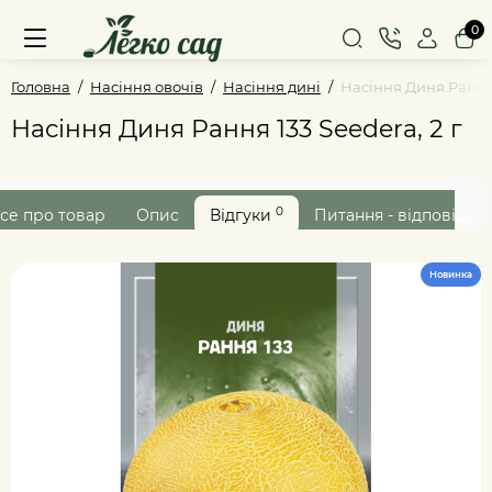
0
Головна
Насіння овочів
Насіння дині
Насіння Диня Рання 
Насіння Диня Рання 133 Seedera, 2 г
0
0
се про товар
Опис
Відгуки
Питання - відповідь
Новинка