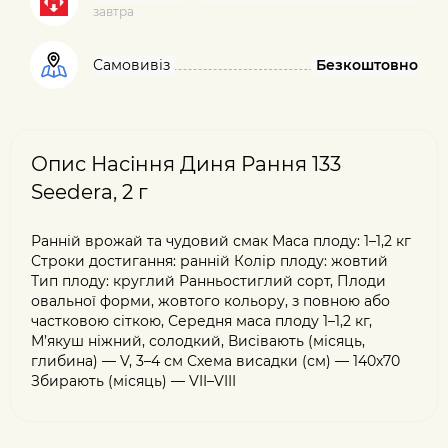
завтра
Самовивіз
Безкоштовно
Опис Насіння Диня Рання 133
Seedera, 2 г
Ранній врожай та чудовий смак Маса плоду: 1–1,2 кг
Строки достигання: ранній Колір плоду: жовтий
Тип плоду: круглий Ранньостиглий сорт, Плоди
овальної форми, жовтого кольору, з повною або
частковою сіткою, Середня маса плоду 1–1,2 кг,
М’якуш ніжний, солодкий, Висівають (місяць,
глибина) — V, 3–4 см Схема висадки (см) — 140х70
Збирають (місяць) — VII–VIII