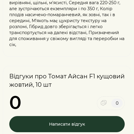
вирівняні, щільні, м'ясисті, Середня вага 220-250 г,
але зустрічаються екземпляри і по 350 г, Колір
плодів насичено-помаранчевий, як зовні, так і в
середині, М'якоть має цукристу текстуру на
розломі, Гібрид довго зберігається і легко
транспортується на далекі відстані, Призначений
для споживання у свіжому вигляді та переробки на
сік,
Відгуки про Томат Айсан F1 кущовий
жовтий, 10 шт
0
0
Написати відгук