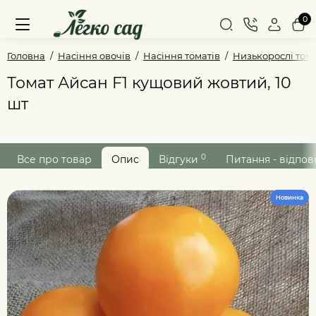
0
Головна
Насіння овочів
Насіння томатів
Низькорослі том
Томат Айсан F1 кущовий жовтий, 10
шт
0
Все про товар
Опис
Відгуки
Питання - відпов
Новинка