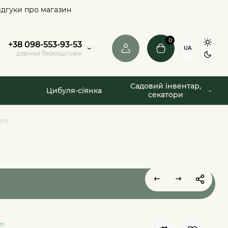
ідгуки про магазин
0
+38 098-553-93-53
UA
дзвінки безкоштовні
Садовий інвентар,
Цибуля-сіянка
секатори
ет)
ті