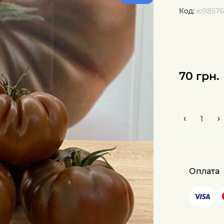
Код:
ю98576
70 грн.
Оплата