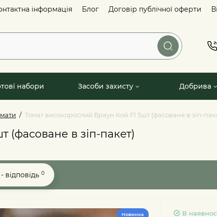
онтактна інформація
Блог
Договір публічної оферти
В
отові набори
Засоби захисту
Добрива
омати
Томат високорослий Браун Кой F1 5шт (фасоване в зіп-пак
т (фасоване в зіп-пакет)
0
- відповідь
В наявнос
Новинка