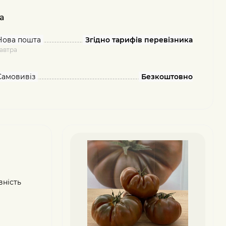
а
Нова пошта
Згідно тарифів перевізника
автра
Самовивіз
Безкоштовно
вність