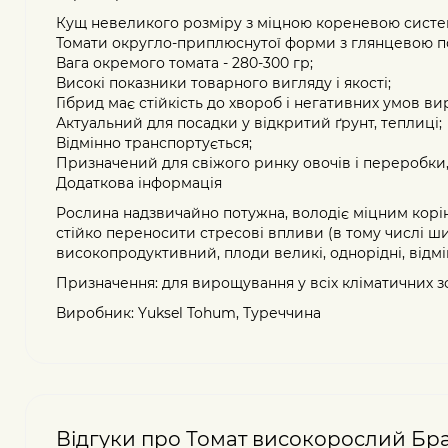
Кущ невеликого розміру з міцною кореневою систе
Томати округло-приплюснутої форми з глянцевою п
Вага окремого томата - 280-300 гр;
Високі показники товарного вигляду і якості;
Гібрид має стійкість до хвороб і негативних умов в
Актуальний для посадки у відкритий ґрунт, теплиці;
Відмінно транспортується;
Призначений для свіжого ринку овочів і переробки
Додаткова інформація
Рослина надзвичайно потужна, володіє міцним корін
стійко переносити стресові впливи (в тому числі ши
високопродуктивний, плоди великі, однорідні, відмі
Призначення: для вирощування у всіх кліматичних з
Виробник: Yuksel Tohum, Туреччина
Відгуки про Томат високорослий Брау