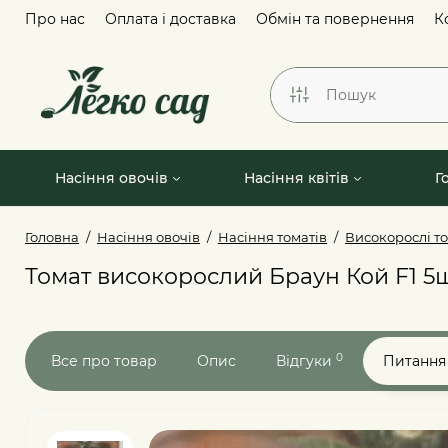
Про нас
Оплата і доставка
Обмін та повернення
К
Насіння овочів
Насіння квітів
Г
Головна
Насіння овочів
Насіння томатів
Високорослі т
Томат високорослий Браун Кой F1 5ш
0
Все про товар
Опис
Відгуки
Питання 