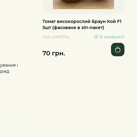
Томат високорослий Браун Кой F1
5шт (фасоване в зіп-пакет)
Код: ю985764
В наявності
70 грн.
ування і
брид