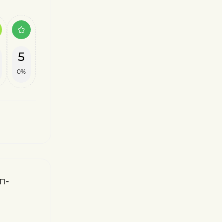
5
0%
п-