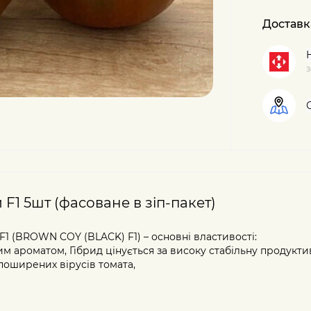
Доставк
з
1 5шт (фасоване в зіп-пакет)
 (BROWN COY (BLACK) F1) – основні властивості:
 ароматом, Гібрид цінується за високу стабільну продукти
 поширених вірусів томата,