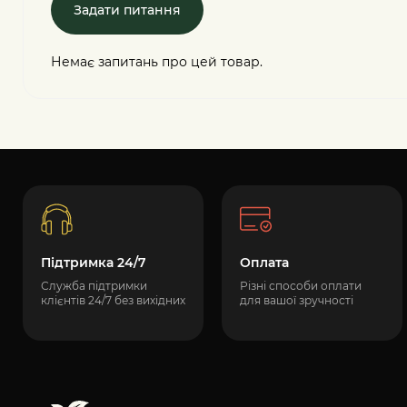
Задати питання
Немає запитань про цей товар.
Підтримка 24/7
Оплата
Служба підтримки
Різні способи оплати
клієнтів 24/7 без вихідних
для вашої зручності