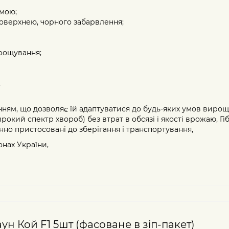
мою;
оверхнею, чорного забарвлення;
ирощування;
,
ням, що дозволяє їй адаптуватися до будь-яких умов вирощ
рокий спектр хвороб) без втрат в обсязі і якості врожаю, Гі
нно пристосовані до зберігання і транспортування,
онах України,
н Кой F1 5шт (фасоване в зіп-пакет)