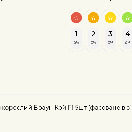
1
2
3
4
0%
0%
0%
0%
окорослий Браун Кой F1 5шт (фасоване в зі