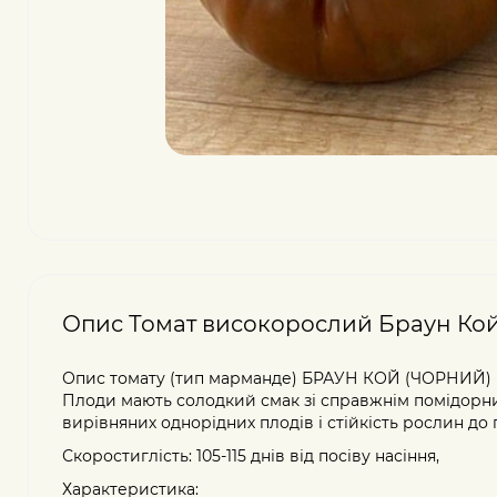
Опис Томат високорослий Браун Кой F
Опис томату (тип марманде) БРАУН КОЙ (ЧОРНИЙ) F1
Плоди мають солодкий смак зі справжнім помідорним
вирівняних однорідних плодів і стійкість рослин до
Скоростиглість: 105-115 днів від посіву насіння,
Характеристика: