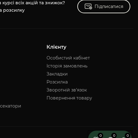
 курсі всіх акцій та знижок?
Підписатися
Підписатися
а розсилку
Клієнту
Особистий кабінет
Історія замовлень
Закладки
Розсилка
Зворотній зв’язок
Повернення товару
 секатори
0
0
0