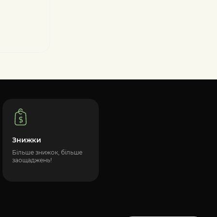
Знижки
Більше знижок, більше
заощаджень!