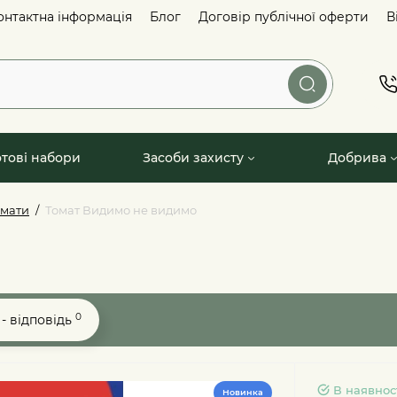
онтактна інформація
Блог
Договір публічної оферти
В
отові набори
Засоби захисту
Добрива
омати
Томат Видимо не видимо
0
- відповідь
В наявнос
Новинка