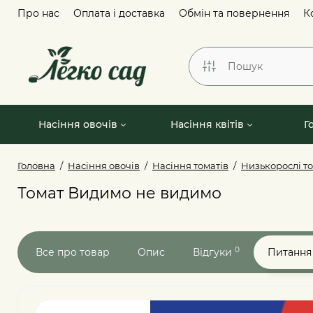
Про нас
Оплата і доставка
Обмін та повернення
К
Насіння овочів
Насіння квітів
Г
Головна
Насіння овочів
Насіння томатів
Низькорослі т
Томат Видимо не видимо
0
Все про товар
Опис
Відгуки
Питання 