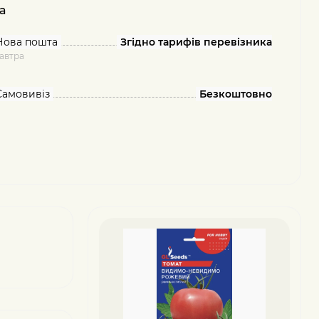
а
Нова пошта
Згідно тарифів перевізника
автра
Самовивіз
Безкоштовно