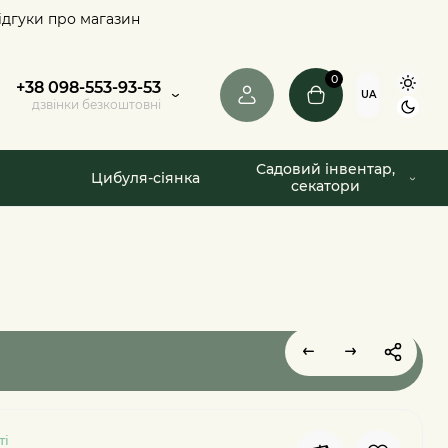
ідгуки про магазин
0
+38 098-553-93-53
UA
дзвінки безкоштовні
Садовий інвентар,
Цибуля-сіянка
секатори
ті