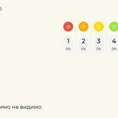
о
1
2
3
4
0%
0%
0%
0%
идимо не видимо