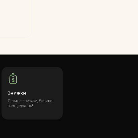
Знижки
Більше знижок, більше
заощаджень!