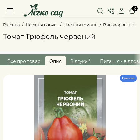
0
Головна
Насіння овочів
Насіння томатів
Високорослі том
Томат Трюфель червоний
0
Все про товар
Опис
Відгуки
Питання - відпов
Новинка