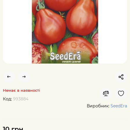
Немає в наявності
Код:
993884
Виробник:
SeedEra
10 грн.