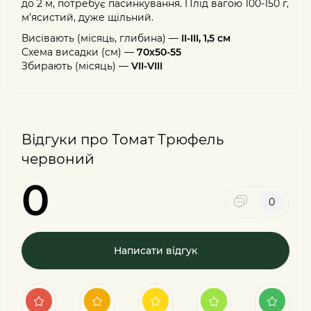
до 2 м, потребує пасинкування. Плід вагою 100-150 г,
м’ясистий, дуже щільний.
Висівають (місяць, глибина) —
II-III, 1,5 см
Схема висадки (см) —
70х50-55
Збирають (місяць) —
VII-VIII
Відгуки про Томат Трюфель
червоний
0
0
Написати відгук