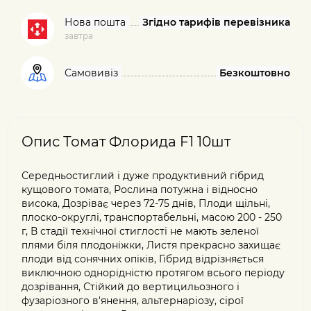
Нова пошта
Згідно тарифів перевізника
завтра
Самовивіз
Безкоштовно
Опис Томат Флорида F1 10шт
Середньостиглий і дуже продуктивний гібрид
кущового томата, Рослина потужна і відносно
висока, Дозріває через 72-75 днів, Плоди щільні,
плоско-округлі, транспортабельні, масою 200 - 250
г, В стадії технічної стиглості не мають зеленої
плями біля плодоніжки, Листя прекрасно захищає
плоди від сонячних опіків, Гібрид відрізняється
виключною однорідністю протягом всього періоду
дозрівання, Стійкий до вертицильозного і
фузаріозного в'янення, альтернаріозу, сірої