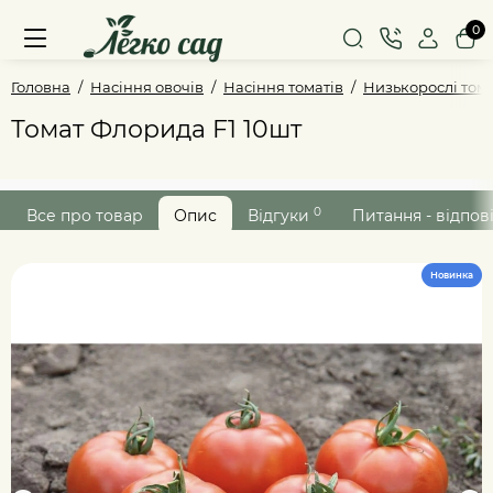
0
Головна
Насіння овочів
Насіння томатів
Низькорослі том
Томат Флорида F1 10шт
0
Все про товар
Опис
Відгуки
Питання - відпов
Новинка