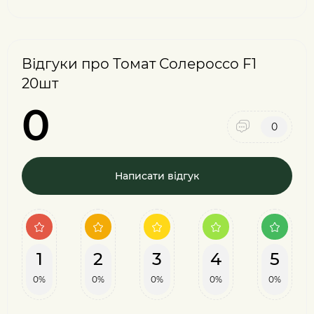
Відгуки про Томат Солероссо F1
20шт
0
0
Написати відгук
1
2
3
4
5
0%
0%
0%
0%
0%