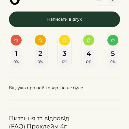
Написати відгук
1
2
3
4
5
0%
0%
0%
0%
0%
Відгуків про цей товар ще не було.
Питання та відповіді
(FAQ) Проклейм 4г