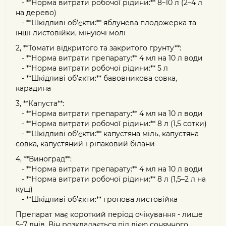
- **Норма витрати робочої рідини:** 8–10 л (2–4 л
на дерево)
- **Шкідливі об’єкти:** яблунева плодожерка та
інші листовійки, мінуючі молі
2, **Томати відкритого та закритого грунту**:
- **Норма витрати препарату:** 4 мл на 10 л води
- **Норма витрати робочої рідини:** 5 л
- **Шкідливі об’єкти:** бавовникова совка,
карадина
3, **Капуста**:
- **Норма витрати препарату:** 4 мл на 10 л води
- **Норма витрати робочої рідини:** 8 л (1,5 сотки)
- **Шкідливі об’єкти:** капустяна міль, капустяна
совка, капустяний і ріпаковий білани
4, **Виноград**:
- **Норма витрати препарату:** 4 мл на 10 л води
- **Норма витрати робочої рідини:** 8 л (1,5–2 л на
кущ)
- **Шкідливі об’єкти:** гронова листовійка
Препарат має короткий період очікування - лише
5–7 днів, Він розкладається під дією сонячного