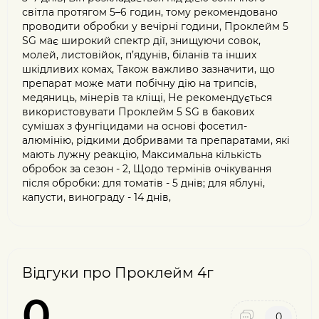
світла протягом 5–6 годин, тому рекомендовано
проводити обробки у вечірні години, Проклейм 5
SG має широкий спектр дії, знищуючи совок,
молей, листовійок, п’ядунів, біланів та інших
шкідливих комах, Також важливо зазначити, що
препарат може мати побічну дію на трипсів,
медяниць, мінерів та кліщі, Не рекомендується
використовувати Проклейм 5 SG в бакових
сумішах з фунгіцидами на основі фосетил-
алюмінію, рідкими добривами та препаратами, які
мають лужну реакцію, Максимальна кількість
обробок за сезон - 2, Щодо термінів очікування
після обробки: для томатів - 5 днів; для яблуні,
капусти, винограду - 14 днів,
Відгуки про Проклейм 4г
0
0