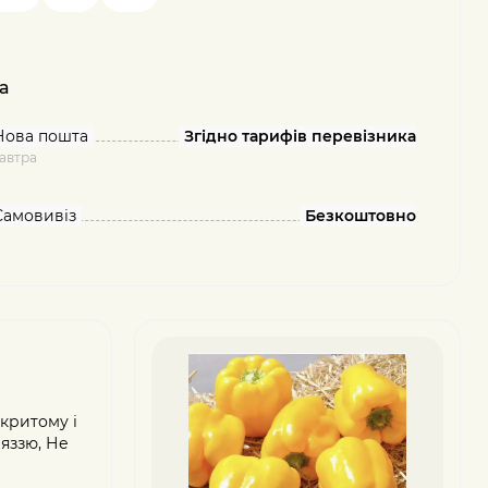
а
Нова пошта
Згідно тарифів перевізника
автра
Самовивіз
Безкоштовно
критому і
'яззю, Не