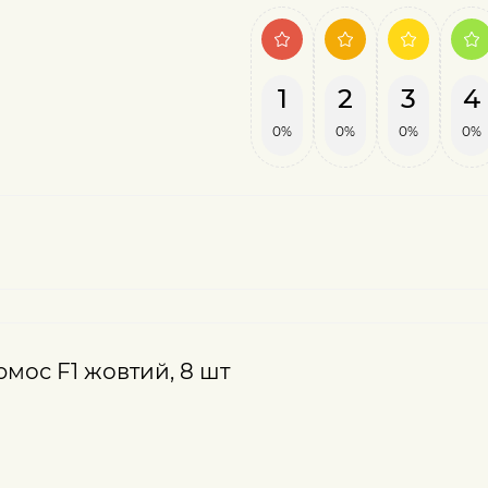
1
2
3
4
0%
0%
0%
0%
юмос F1 жовтий, 8 шт