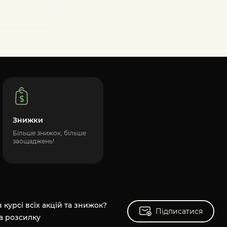
Знижки
Більше знижок, більше
заощаджень!
 курсі всіх акцій та знижок?
Підписатися
Підписатися
а розсилку