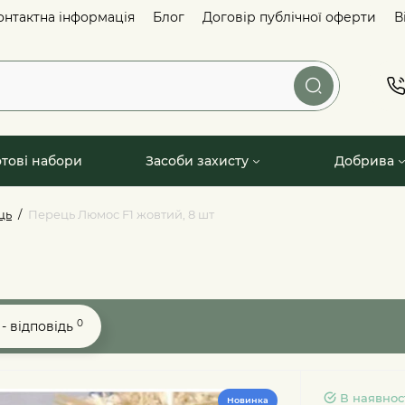
онтактна інформація
Блог
Договір публічної оферти
В
отові набори
Засоби захисту
Добрива
ць
Перець Люмос F1 жовтий, 8 шт
0
- відповідь
В наявнос
Новинка