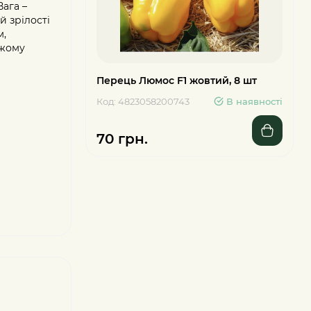
Вага –
й зрілості
м,
іжому
Перець Люмос F1 жовтий, 8 шт
Код: 4823058200743
В наявності
70 грн.