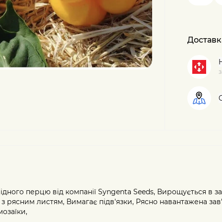
Доставк
з
дного перцю від компанії Syngenta Seeds, Вирощується в за
 з рясним листям, Вимагає підв'язки, Рясно навантажена зав
мозаїки,