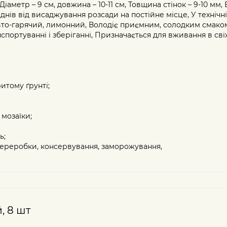
аметр – 9 см, довжина – 10-11 см, Товщина стінок – 9-10 мм, 
днів від висаджування розсади на постійне місце, У технічні
жовто-гарячий, лимонний, Володіє приємним, солодким смако
спортуванні і зберіганні, Призначається для вживання в св
итому ґрунті;
 мозаїки;
ь;
 переробки, консервування, заморожування,
, 8 шт