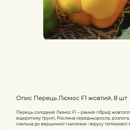
Опис Перець Люмос F1 жовтий, 8 шт
Перець солодкий Люмос F1 – ранній гібрид жовтоплі
відкритому ґрунті, Рослина середньоросла, розлога,
схильна до вершинної гнилизни і вірусу тютюнової 