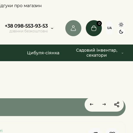
ідгуки про магазин
0
+38 098-553-93-53
UA
дзвінки безкоштовні
Садовий інвентар,
Цибуля-сіянка
секатори
ті