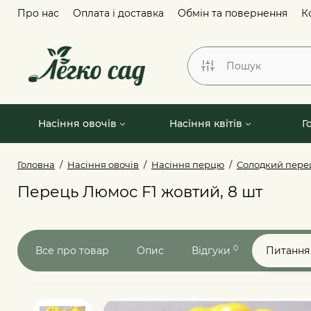
Про нас
Оплата і доставка
Обмін та повернення
К
Насіння овочів
Насіння квітів
Г
Головна
Насіння овочів
Насіння перцю
Солодкий пере
Перець Люмос F1 жовтий, 8 шт
0
Все про товар
Опис
Відгуки
Питання 