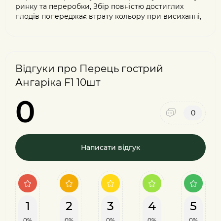
ринку та переробки, Збір повністю достиглих
плодів попереджає втрату кольору при висиханні,
Відгуки про Перець гострий
Ангаріка F1 10шт
0
0
Написати відгук
1
2
3
4
5
0%
0%
0%
0%
0%