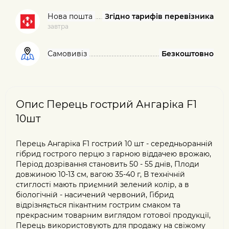
Нова пошта
Згідно тарифів перевізника
завтра
Самовивіз
Безкоштовно
Опис Перець гострий Ангаріка F1
10шт
Перець Ангаріка F1 гострий 10 шт - середньоранній
гібрид гострого перцю з гарною віддачею врожаю,
Період дозрівання становить 50 - 55 днів, Плоди
довжиною 10-13 см, вагою 35-40 г, В технічній
стиглості мають приємний зелений колір, а в
біологічній - насичений червоний, Гібрид
відрізняється пікантним гострим смаком та
прекрасним товарним виглядом готової продукції,
Перець використовують для продажу на свіжому