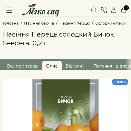
0
Головна
Насіння овочів
Насіння перцю
Солодкий перець
Насіння Перець солодкий Бичок
Seedera, 0,2 г
0
Все про товар
Опис
Відгуки
Питання - відпов
Новинка