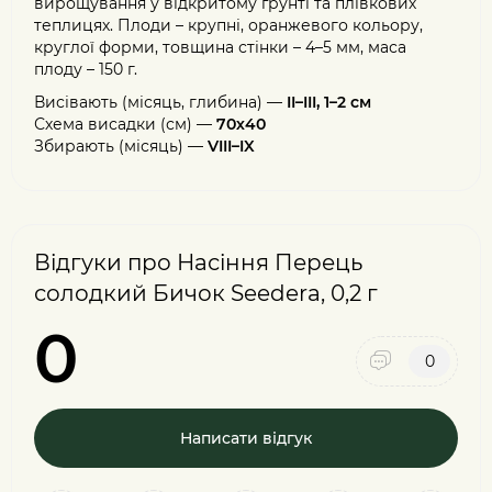
вирощування у відкритому ґрунті та плівкових
теплицях. Плоди – крупні, оранжевого кольору,
круглої форми, товщина стінки – 4–5 мм, маса
плоду – 150 г.
Висівають (місяць, глибина) —
II–III, 1–2 см
Схема висадки (см) —
70х40
Збирають (місяць) —
VIII–IX
Відгуки про Насіння Перець
солодкий Бичок Seedera, 0,2 г
0
0
Написати відгук