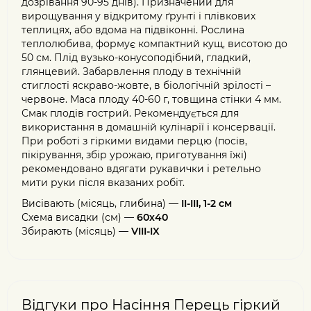
дозрівання 90-95 днів). Призначений для
вирощування у відкритому ґрунті і плівкових
теплицях, або вдома на підвіконні. Рослина
теплолюбива, формує компактний кущ, висотою до
50 см. Плід вузько-конусоподібний, гладкий,
глянцевий. Забарвлення плоду в технічній
стиглості яскраво-жовте, в біологічній зрілості –
червоне. Маса плоду 40-60 г, товщина стінки 4 мм.
Смак плодів гострий. Рекомендується для
використання в домашній кулінарії і консервації.
При роботі з гіркими видами перцю (посів,
пікірування, збір урожаю, приготування їжі)
рекомендовано вдягати рукавички і ретельно
мити руки після вказаних робіт.
Висівають (місяць, глибина) —
II-III, 1-2 см
Схема висадки (см) —
60х40
Збирають (місяць) —
VIII-IX
Відгуки про Насіння Перець гіркий