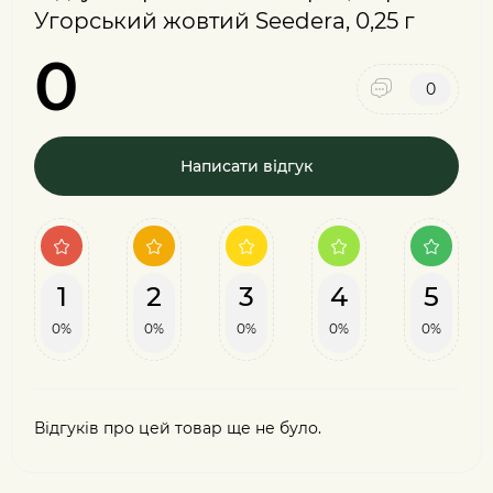
Угорський жовтий Seedera, 0,25 г
0
0
Написати відгук
1
2
3
4
5
0%
0%
0%
0%
0%
Відгуків про цей товар ще не було.