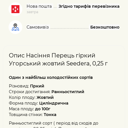
Нова пошта
Згідно тарифів перевізника
завтра
Самовивіз
Безкоштовно
Опис Насіння Перець гіркий
Угорський жовтий Seedera, 0,25 г
Один з найбільш холодостійких сортів
Різновид:
Гіркий
Строки достигання:
Ранньостиглий
Колір плоду:
Жовтий
Форма плоду:
Циліндрична
Маса плоду:
до 100г
Товщина стінки:
Тонка
Ранньостиглий сорт ( період від сходів до