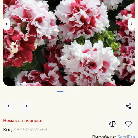
Немає в наявності
Код:
4823073722558
Виробник:
SeedEra