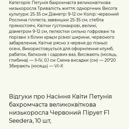
Категорія: Петунія бахромчаста великоквіткова
низькоросла Тривалість життя: однорічник Висота
культури: 25-35 см Діаметр: 9-12 см Колір: червоний
Рослина гілляста, заввишки 25-35 см, стебла
прямостоячі, Квітки густомахрові, великі,
діаметром 9-12 см, пелюстки сильно гофровані та
порізані з білим краєм різної ширини, червоного
забарвлення, Квітне рясно з червня до пізньої
осені, Використовується для оформлення клумб,
рабаток, балконів і садових ваз, Висівають (місяць,
глибина) — ІІ-IV, 0,1 см Схема висадки (см) — 20*20
Збирають (місяць) — VI–X
Відгуки про Насіння Квіти Петунія
бахромчаста великоквіткова
низькоросла Червоний Пірует F1
Seedera, 10 шт,