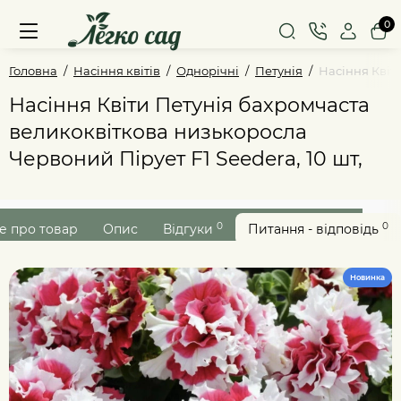
0
Головна
Насіння квітів
Однорічні
Петунія
Насіння Квіт
Насіння Квіти Петунія бахромчаста
великоквіткова низькоросла
Червоний Пірует F1 Seedera, 10 шт,
0
0
е про товар
Опис
Відгуки
Питання - відповідь
Новинка