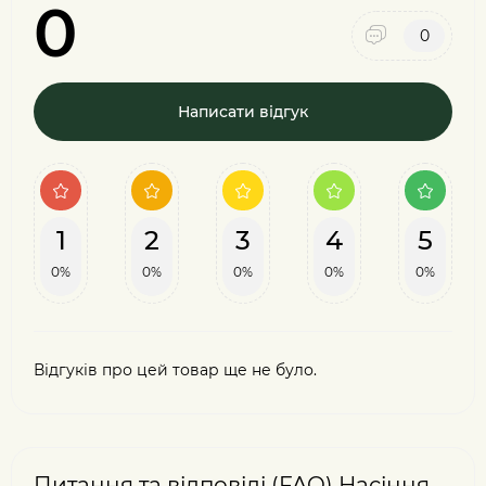
0
0
Написати відгук
1
2
3
4
5
0%
0%
0%
0%
0%
Відгуків про цей товар ще не було.
Питання та відповіді (FAQ) Насіння