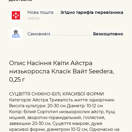
Нова пошта
Згідно тарифів перевізника
завтра
Самовивіз
Безкоштовно
Опис Насіння Квіти Айстра
низькоросла Класік Вайт Seedera,
0,25 г
СУЦВІТТЯ СНІЖНО-БІЛІ, КРАСИВОЇ ФОРМИ
Категорія: Айстра Тривалість життя: однорічник
Висота культури: 20-30 см Діаметр: 10-12 см
Колір: білий Сортотип низькорослих айстр, Кущ
міцний, зворотно-пірамі­дальний, гіллястий,
заввишки 20-30 см, Суцвіття махрові, дуже
красивої форми, діаметром 10-12 см, Одночасно на