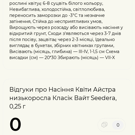
рослині квітує 6-8 суцвіть білого кольору,
Невибаглива, холодостійка, світлолюбива,
переносить заморозки до -3°С та незначне
затінення, Стійка до несприятливих умов,
Вирощують через розсаду або висівають насіння у
відкритий грунт, Сходи з’являються через 3-7 днів
після посіву, зацвітає через 2-3 місяці, Ідеально
виглядає в букетах, збірних квітниках групами,
Висівають (місяць, глибина) — III-IV, 1-1,5 см Схема
висадки (см) — 20*30 Збирають (місяць) — VII-X
Відгуки про Насіння Квіти Айстра
низькоросла Класік Вайт Seedera,
0,25 г
0
0