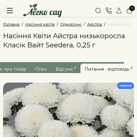
0
Головна
Насіння квітів
Однорічні
Айстра
Насіння Квіти
Насіння Квіти Айстра низькоросла
Класік Вайт Seedera, 0,25 г
0
0
е про товар
Опис
Відгуки
Питання - відповідь
Новинка