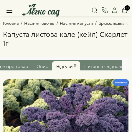
0
Головна
Насіння овочів
Насіння капусти
Брюсельська, са
Капуста листова кале (кейл) Скарлет
1г
0
0
се про товар
Опис
Відгуки
Питання - відповідь
Новинка