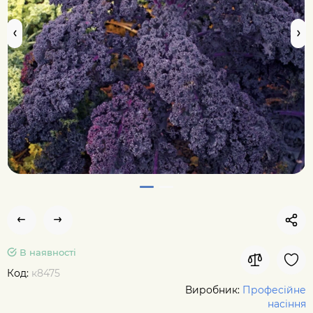
В наявності
Код:
к8475
Виробник:
Професійне
насіння