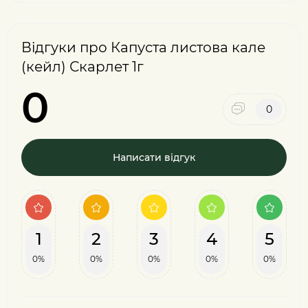
Відгуки про Капуста листова кале
(кейл) Скарлет 1г
0
0
Написати відгук
1
2
3
4
5
0%
0%
0%
0%
0%