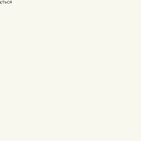
ється