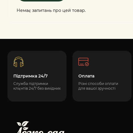
Немає запитань про цей товар.
Підтримка 24/7
Оплата
Служба підтримки
Різні способи оплати
клієнтів 24/7 без вихідних
для вашої зручності