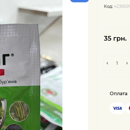
Код:
423859
35 грн.
Оплата