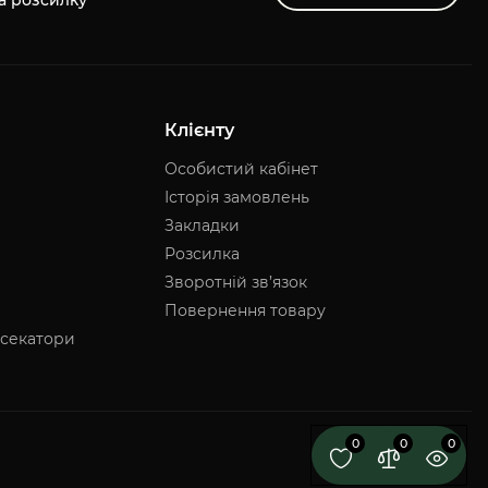
а розсилку
Клієнту
Особистий кабінет
Історія замовлень
Закладки
Розсилка
Зворотній зв’язок
Повернення товару
 секатори
0
0
0
Легко сад © 2026