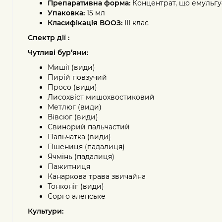
Препаративна форма:
Концентрат, що емульгу
Упаковка:
15 мл
Класифікація ВООЗ:
ІІІ клас
С
пектр дії :
Ч
утливі бур’яни:
Мишії (види)
Пирій повзучий
Просо (види)
Лисохвіст мишохвостиковий
Метлюг (види)
Вівсюг (види)
Свинорий пальчастий
Пальчатка (види)
Пшениця (падалиця)
Ячмінь (падалиця)
Пажитниця
Канаркова трава звичайна
Тонконіг (види)
Сорго алепське
Культури: