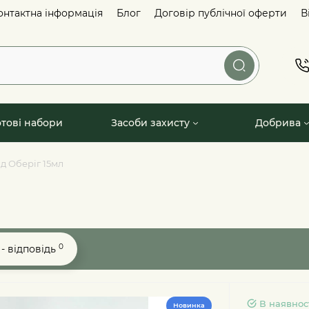
онтактна інформація
Блог
Договір публічної оферти
В
отові набори
Засоби захисту
Добрива
д Оберіг 15мл
0
- відповідь
В наявнос
Новинка