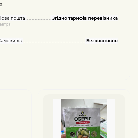
а
Нова пошта
Згідно тарифів перевізника
автра
Самовивіз
Безкоштовно