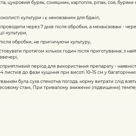
та, цукровий буряк, соняшник, картопля, ріпак, соя, буряки 
околисті культури і є нековзаним для бджіл,
 проводити через 7 днів після обробки, а механізовані - через
ії культури,
 після обробки, не пригнічуючи культуру,
стовувати протягом кількох годин після приготування, з на
ввечері,
 сприятливий період для використання препарату - наявніст
–4 листків до фази кущіння при висоті 10–15 см у багаторічних
уванням була суха спекотна погода, норму витрати слід взя
ресовому стані, При тривалому зниженні (підвищенні) темп