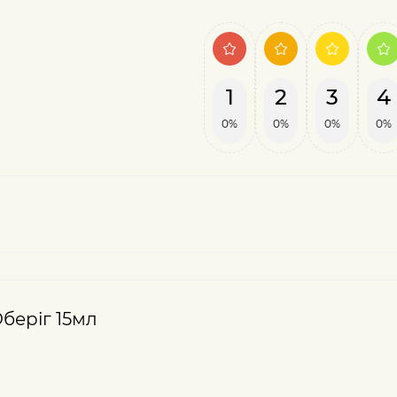
1
2
3
4
0%
0%
0%
0%
Оберіг 15мл