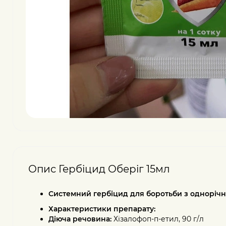
Опис Гербіцид Оберіг 15мл
Системний гербіцид для боротьби з одноріч
Характеристики препарату:
Діюча речовина:
Хізалофоп-п-етил, 90 г/л