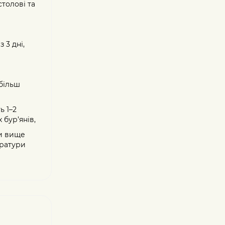
столові та
 3 дні,
йбільш
ь 1–2
 бур’янів,
ти вище
ератури