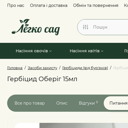
Про нас
Оплата і доставка
Обмін та повернення
К
Насіння овочів
Насіння квітів
Г
Головна
Засоби захисту
Гербіциди (від бурʼянів)
Гербіци
Гербіцид Оберіг 15мл
0
Все про товар
Опис
Відгуки
Питання 