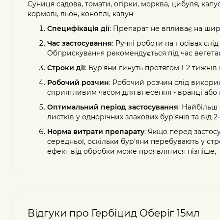
Суниця садова, томати, огірки, морква, цибуля, капус
кормові, льон, коноплі, кавун
Специфікація дії
: Препарат не впливає на шир
Час застосування
: Ручні роботи на посівах слід
Обприскування рекомендується під час вегетац
Строки дії
: Бур'яни гинуть протягом 1-2 тижнів
Робочий розчин
: Робочий розчин слід викори
сприятливим часом для внесення - вранці або 
Оптимальний період застосування
: Найбільш
листків у однорічних злакових бур’янів та від 2
Норма витрати препарату
: Якщо перед застос
середньої, оскільки бур’яни перебувають у ст
ефект від обробки може проявлятися пізніше,
Відгуки про Гербіцид Оберіг 15мл