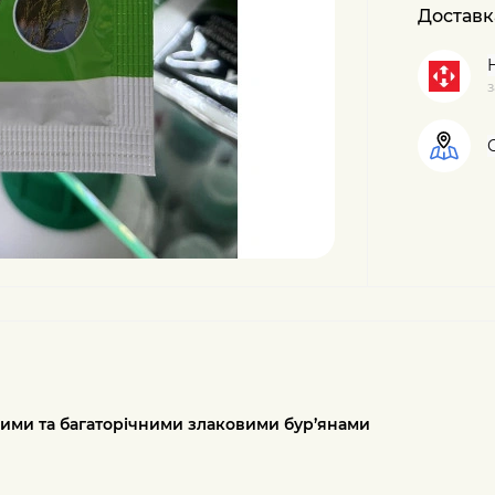
Доставк
з
ними та багаторічними
злаковими бур’янами