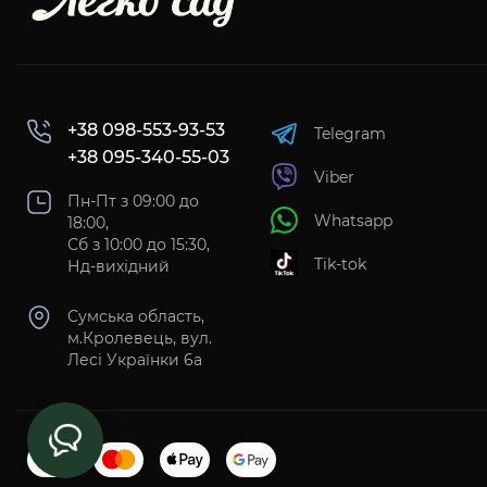
+38 098-553-93-53
Telegram
+38 095-340-55-03
Viber
Пн-Пт з 09:00 до
Whatsapp
18:00,
Сб з 10:00 до 15:30,
Tik-tok
Нд-вихідний
Сумська область,
м.Кролевець, вул.
Лесі Українки 6а