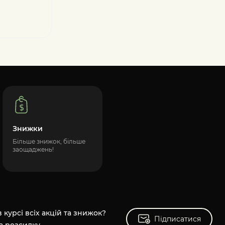
Знижки
Більше знижок, більше
заощаджень!
 курсі всіх акцій та знижок?
Підписатися
Підписатися