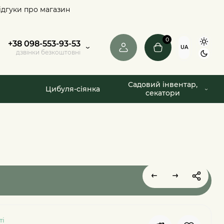
ідгуки про магазин
0
+38 098-553-93-53
UA
дзвінки безкоштовні
Садовий інвентар,
Цибуля-сіянка
секатори
ті