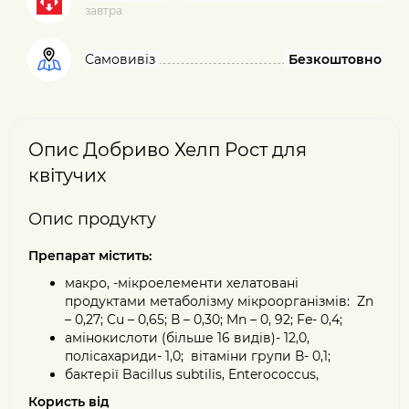
завтра
Самовивіз
Безкоштовно
Опис Добриво Хелп Рост для
квітучих
Опис продукту
Препарат містить:
макро, -мікроелементи хелатовані
продуктами метаболізму мікроорганізмів: Zn
– 0,27; Cu – 0,65; В – 0,30; Mn – 0, 92; Fe- 0,4;
амінокислоти (більше 16 видів)- 12,0,
полісахариди- 1,0; вітаміни групи В- 0,1;
бактерії Bacіllus subtilis, Enterococcus,
Користь від