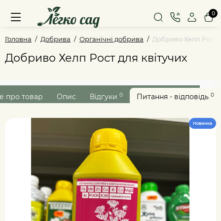
0
Головна
Добрива
Органічні добрива
Добриво Хелп Рост д
Добриво Хелп Рост для квітучих
0
0
е про товар
Опис
Відгуки
Питання - відповідь
Новинка