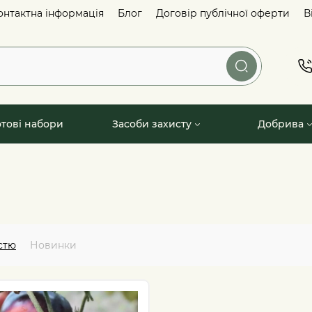
онтактна інформація
Блог
Договір публічної оферти
В
отові набори
Засоби захисту
Добрива
стю
Новинки