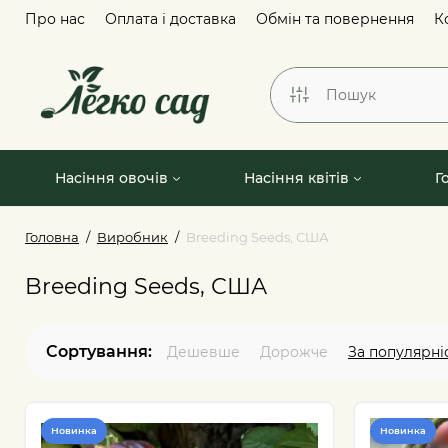
Про нас
Оплата і доставка
Обмін та повернення
К
Насіння овочів
Насіння квітів
Г
Головна
Виробник
Breeding Seeds, США
Breeding Seeds, США
Сортування:
Дешевше
Дорожче
За популярні
Новинка
Новинка