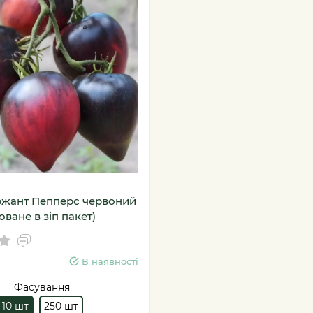
ржант Пепперс червоний
оване в зіп пакет)
В наявності
Фасування
10 шт
250 шт