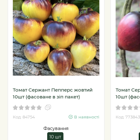
Томат Сержант Пепперс жовтий
Томат Се
10шт (фасоване в зіп пакет)
10шт (фас
Код: 84754
В наявності
Код: 773843
Фасування
10 шт