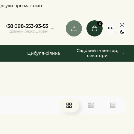
ідгуки про магазин
0
+38 098-553-93-53
UA
дзвінки безкоштовні
Садовий інвентар,
Цибуля-сіянка
секатори