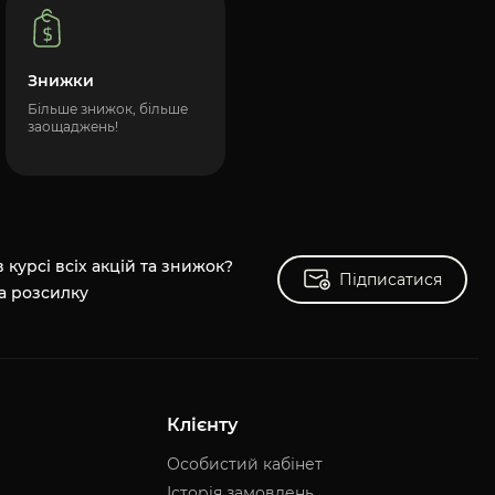
Знижки
Більше знижок, більше
заощаджень!
 курсі всіх акцій та знижок?
Підписатися
Підписатися
а розсилку
Клієнту
Особистий кабінет
Історія замовлень