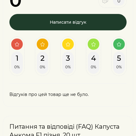
0
0
Написати відгук
1
2
3
4
5
0%
0%
0%
0%
0%
Відгуків про цей товар ще не було.
Питання та відповіді (FAQ) Капуста
Анкома F1 пізня, 20 шт