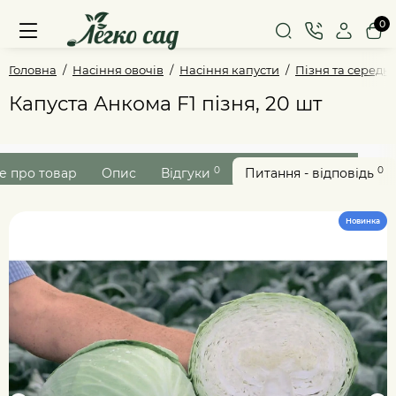
0
Головна
Насіння овочів
Насіння капусти
Пізня та середн
Капуста Анкома F1 пізня, 20 шт
0
0
е про товар
Опис
Відгуки
Питання - відповідь
Новинка