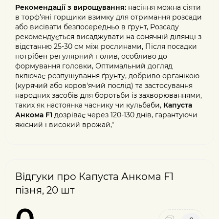
Рекомендації з вирощування:
насіння можна сіяти
в торф'яні горщики взимку для отримання розсади
або висівати безпосередньо в ґрунт, Розсаду
рекомендується висаджувати на сонячній ділянці з
відстанню 25-30 см між рослинами, Після посадки
потрібен регулярний полив, особливо до
формування головки, Оптимальний догляд
включає розпушування ґрунту, добриво органікою
(курячий або коров'ячий послід) та застосування
народних засобів для боротьби із захворюваннями,
таких як настоянка часнику чи кульбаби,
Капуста
Анкома F1
дозріває через 120-130 днів, гарантуючи
якісний і високий врожай,"
Відгуки про Капуста Анкома F1
пізня, 20 шт