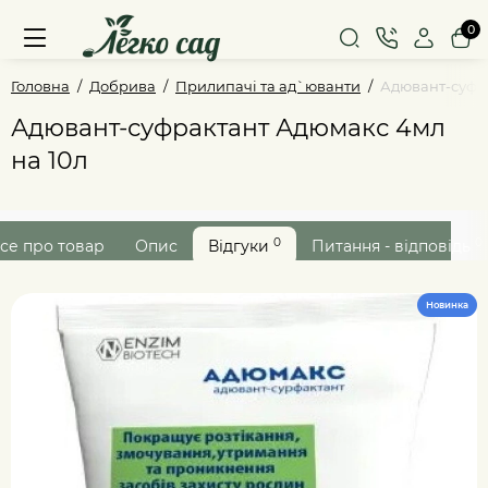
0
Головна
Добрива
Прилипачі та ад`юванти
Адювант-суфр
Адювант-суфрактант Адюмакс 4мл
на 10л
0
0
се про товар
Опис
Відгуки
Питання - відповідь
Новинка