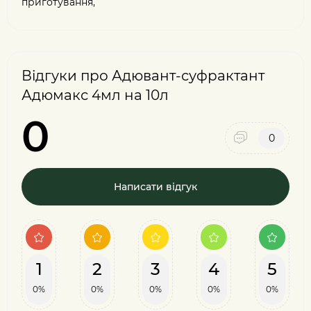
приготування,
Відгуки про Адювант-суфрактант
Адюмакс 4мл на 10л
0
0
Написати відгук
1
2
3
4
5
0%
0%
0%
0%
0%