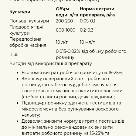
Об’єм
Норма витрати
Культури
води, л/га
препарату, л/га
Польові культури
200-250
0,05-0,1
Плодово-ягідні
600-1000
0,2-0,3
культури
Передпосівна
10 л/т
10 мл/т
обробка насіння
0,015-0,02% від об’єму робочого
Інші
розчину
Вигоди від використання препарату
Економія витрат робочого розчину на 15-25%;
Зменшує поверхневий натяг робочого
розчину, що забезпечує добре змочування
поверхонь в тому числі покритих волосками
(стебла та листя рослин, деякі шкідники);
Підвищує проникну здатність пестицидів та
мікроелементів без руйнування воскового
нальоту;
Дозволяє знизити норму витрати пестицидів
до мінімально рекомендованих, знизити
витрати робочого розчину на 15-25% та