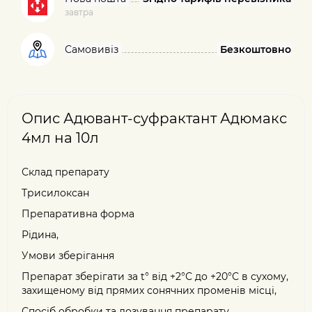
завтра
Самовивіз
Безкоштовно
Опис Адювант-суфрактант Адюмакс
4мл на 10л
Склад препарату
Трисилоксан
Препаративна форма
Рідина,
Умови зберігання
Препарат зберігати за t° від +2°С до +20°С в сухому,
захищеному від прямих сонячних променів місці,
Спосіб обробки та дозування препарату