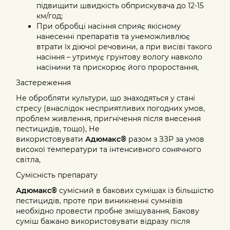
підвищити швидкість обприскувача до 12-15
км/год;
При обробці насіння сприяє якісному
нанесенні препаратів та унеможливлює
втрати їх діючої речовини, а при висіві такого
насіння – утримує грунтову вологу навколо
насінини та прискорює його проростання,
Застереження
Не обробляти культури, що знаходяться у стані
стресу (внаслідок несприятливих погодних умов,
проблем живлення, пригнічення після внесення
пестицидів, тощо), Не
використовувати
Адюмакс®
разом з ЗЗР за умов
високої температури та інтенсивного сонячного
світла,
Сумісність препарату
Адюмакс®
сумісний в бакових сумішах із більшістю
пестицидів, проте при виникненні сумнівів
необхідно провести пробне змішування, Бакову
суміш бажано використовувати відразу після